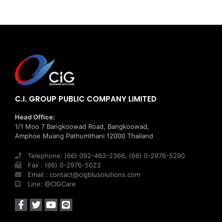
C.I. GROUP PUBLIC COMPANY LIMITED
Head Office:
1/1 Moo 7 Bangkoowad Road, Bangkoowad,
Amphoe Muang Pathumthani 12000 Thailand
Telephone: (66) 092-463-2366, (66) 0-2976-5290
Fax : (66) 0-2976-5023
Email : contact@cigblusolutions.com
Line: @CIGCare