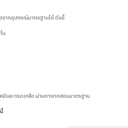
ือจากอุปกรณ์มาตรฐานได้ ดังนี้
พใน
รเคมีและกรดเกลือ ผ่านการทดสอบมาตรฐาน
ี้