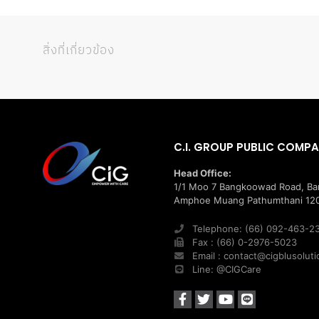
สิ่งที่เกี่ยวข้อง
C.I. GROUP PUBLIC COMPA
Head Office:
1/1 Moo 7 Bangkoowad Road, B
Amphoe Muang Pathumthani 120
Telephone: (66) 092-463-2
Fax : (66) 0-2976-5023
Email : contact@cigblusolut
Line: @CIGCare