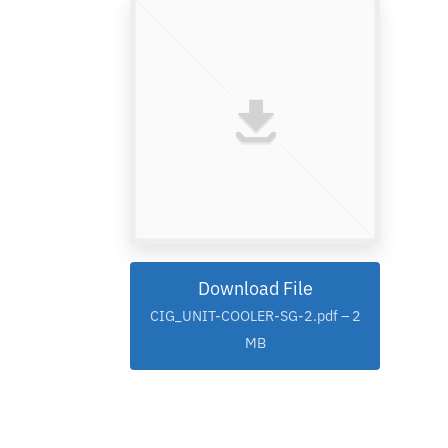
Download File
CIG_UNIT-COOLER-SG-2.pdf – 2
MB