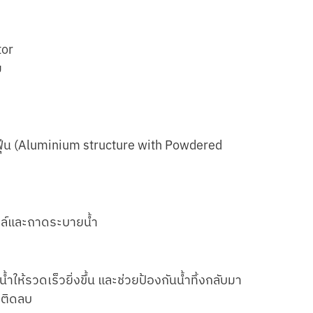
tor
ม
ีฟุ่น (Aluminium structure with Powdered
ยล์และถาดระบายนํ้า
ห้รวดเร็วยิ่งขึ้น และช่วยป้องกันนํ้าทิ้งกลับมา
มิติดลบ