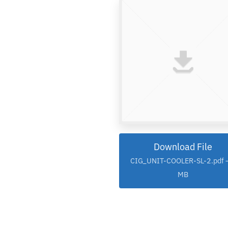
Download File
CIG_UNIT-COOLER-SL-2.pdf –
MB