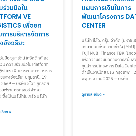
มร่วมมือใน
แผนการเงินในการ
TFORM VE
พัฒนาโครงการ DA
ISTICS เพื่อยก
CENTER
ับการบริหารจัดการ
บริษัท ซี.ไอ. กรุ๊ป จำกัด (มหาชน
งอัจฉริยะ
ลงนามบันทึกความเข้าใจ (MoU) 
Fuji Multi Finance TBK (Ind
ับมือ จุฬารัตน์ โลจิสติกส์ ลง
เพื่อความร่วมมือด้านการสนับสน
OU ความร่วมมือใน Platform
ทุนสำหรับโครงการ Data Center 
istics เพื่อยกระดับการบริหาร
ดำเนินงานโดย CIG กรุงเทพฯ, 
ขนส่งอัจฉริยะ ปทุมธานี, 19
พฤศจิกายน 2025 — บริษัท
2569 — บริษัท ซีไอจี ยูทิลิตีส์
อินฟราสตรัคเจอร์ จำกัด
ดูรายละเอียด »
ซึ่งเป็นบริษัทในเครือ บริษัท
เอียด »