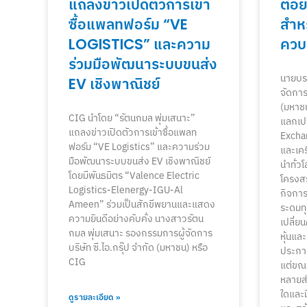
แถลงข่าวเปิดตัวการเข้า
ต่อยอ
ซื้อแพลทฟอร์ม “VE
สำหร
LOGISTICS” และความ
ควบค
ร่วมมือพัฒนาระบบขนส่ง
นายบรร
EV เชิงพาณิชย์
จัดการ 
(มหาชน
CIG นำโดย “รัตนกมล พุ่มเสนาะ”
แลกเปล
แถลงข่าวเปิดตัวการเข้าซื้อแพลท
Excha
ฟอร์ม “VE Logistics” และความร่วม
และเคร
มือพัฒนาระบบขนส่ง EV เชิงพาณิชย์
นำทั่ว
โดยมีพันธมิตร “Valence Electric
โครงสร
Logistics-Elenergy-IGU-Al
กิจการ
Ameen” ร่วมเป็นสักขีพยานและแสดง
ระดมทุ
ความยินดีอย่างคับคั่ง นางสาวรัตน
เปลี่ย
กมล พุ่มเสนาะ รองกรรมการผู้จัดการ
หุ้นและ
บริษัท ซี.ไอ.กรุ๊ป จำกัด (มหาชน) หรือ
ประกาศ
CIG
แต่ขณะ
หลายส่
ใดและ
ดูรายละเอียด »