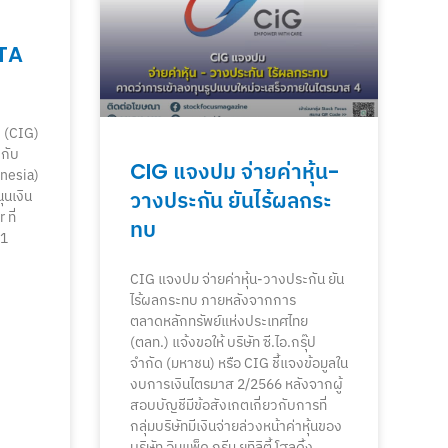
TA
) (CIG)
กับ
CIG แจงปม จ่ายค่าหุ้น-
onesia)
วางประกัน ยันไร้ผลกระ
ุนเงิน
ที่
ทบ
21
CIG แจงปม จ่ายค่าหุ้น-วางประกัน ยัน
ไร้ผลกระทบ ภายหลังจากการ
ตลาดหลักทรัพย์แห่งประเทศไทย
(ตลท.) แจ้งขอให้ บริษัท ซี.ไอ.กรุ๊ป
จำกัด (มหาชน) หรือ CIG ชี้แจงข้อมูลใน
งบการเงินไตรมาส 2/2566 หลังจากผู้
สอบบัญชีมีข้อสังเกตเกี่ยวกับการที่
กลุ่มบริษัทมีเงินจ่ายล่วงหน้าค่าหุ้นของ
บริษัท อิมแพ็ค กรีน ยูทิลิตี้ โฮลดิ้ง