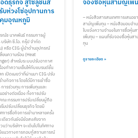
ดธุรกิจ สู่โซลูชั่นส์
จองซื้อหุ้นสามัญเพิ่
ับห่วงโซ่อุปทานการ
– หนังสือสารสนเทศการเสนอขาย
ุมอุณหภูมิ
สามัญเพิ่มทุน – หนังสือมอบอำ
ใบแจ้งความจำนงในการซื้อหุ้นส
ณัช นาคพันธ์ กรรมการผู้
เพิ่มทุน – แผนที่รับจองซื้อหุ้นสา
บริษัท ซี.ไอ. กรุ๊ป จำกัด
ทุน
) หรือ CIG ผู้นำด้านอุปกรณ์
ี่ยนความร้อน (Heat
ดูรายละเอียด »
nger) สำหรับระบบปรับอากาศ
ื่องทำความเย็นให้กับแบรนด์ชั้น
โลก เปิดเผยว่าที่ผ่านมา CIG ปรับ
้างกิจการ โดยได้มีการเข้าซื้อ
 การร่วมทุน การเพิ่มทุนและ
นอย่างต่อเนื่อง ทั้งการปรับ
นคณะกรรมการปรับเปลี่ยนผู้ถือ
เริ่มปรับเปลี่ยนธุรกิจ โดยมี
การซื้อกิจการเข้ามาหลายครั้ง
เดียวกันยังมีข้อสงสัยจาก
วนว่าบริษัทฯ จะเดินไปในทิศทาง
มีแนวทางการกอบกู้สถานการณ์