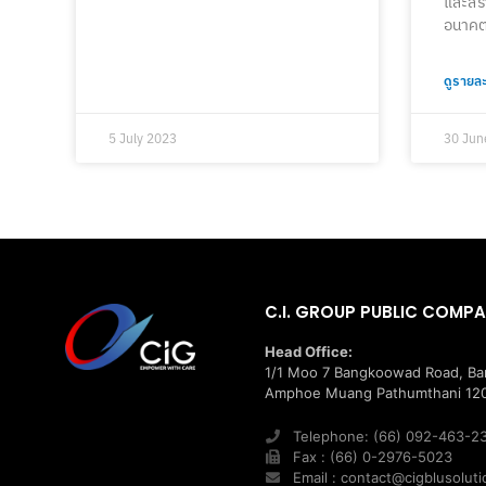
และสร้
อนาคตไ
ดูรายละ
5 July 2023
30 Jun
C.I. GROUP PUBLIC COMPA
Head Office:
1/1 Moo 7 Bangkoowad Road, B
Amphoe Muang Pathumthani 120
Telephone: (66) 092-463-2
Fax : (66) 0-2976-5023
Email : contact@cigblusolut