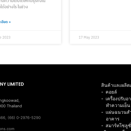
างความเติบโตให้กับธุรกิจใน
ด้อย่างไร ในช่วง
เอียด »
e 2023
17 May 2023
NY LIMITED
สินค้าและผลิต
คอยล์
เครื่องปรับอ
angkoowad,
ทำความเย็น
00 Thailand
แผ่นฉนวนสำเ
366, (66) 0-2976-5290
อาคาร
สมาร์ทโซลูชั
ions.com