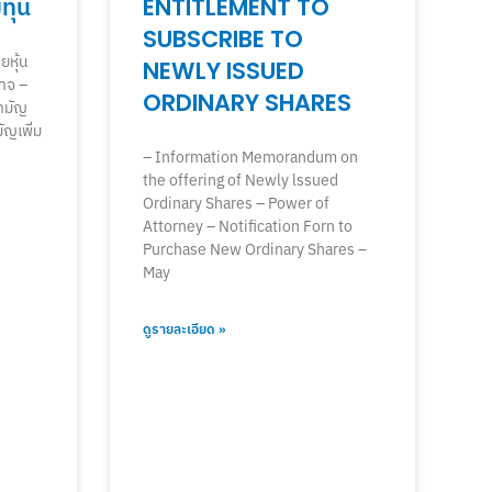
มทุน
ENTITLEMENT TO
SUBSCRIBE TO
หุ้น
NEWLY ISSUED
นาจ –
ORDINARY SHARES
ามัญ
มัญเพิ่ม
– Information Memorandum on
the offering of Newly lssued
Ordinary Shares – Power of
Attorney – Notification Forn to
Purchase New Ordinary Shares –
May
ดูรายละเอียด »