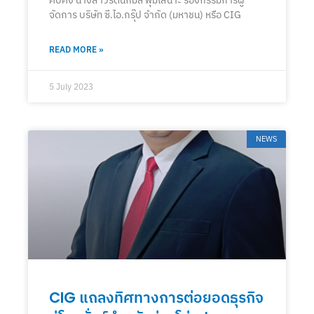
คับคั่ง นางสาวรัตนกมล พุ่มเสนาะ รองกรรมการผู้
จัดการ บริษัท ซี.ไอ.กรุ๊ป จำกัด (มหาชน) หรือ CIG
READ MORE »
5 July 2023
NEWS
CIG แถลงทิศทางการต่อยอดธุรกิจ