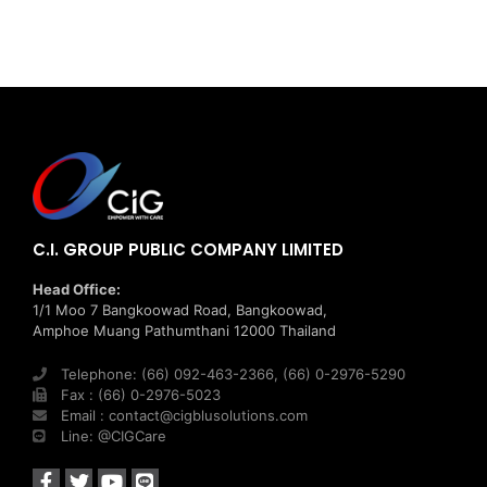
C.I. GROUP PUBLIC COMPANY LIMITED
Head Office:
1/1 Moo 7 Bangkoowad Road, Bangkoowad,
Amphoe Muang Pathumthani 12000 Thailand
Telephone: (66) 092-463-2366, (66) 0-2976-5290
Fax : (66) 0-2976-5023
Email : contact@cigblusolutions.com
Line: @CIGCare