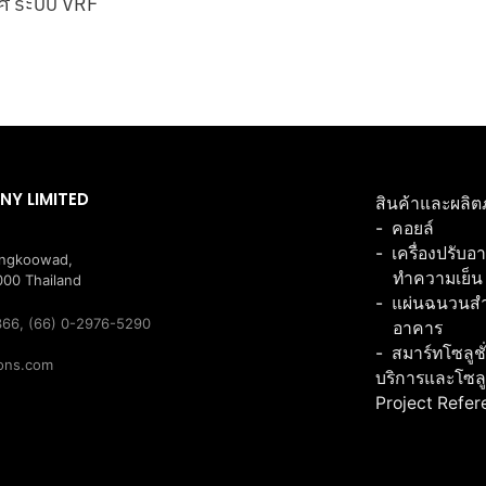
กาศ ระบบ VRF
NY LIMITED
สินค้าและผลิต
คอยล์
เครื่องปรับอ
angkoowad,
ทำความเย็น
00 Thailand
แผ่นฉนวนสำเ
366, (66) 0-2976-5290
อาคาร
สมาร์ทโซลูชั
ions.com
บริการและโซลู
Project Refe