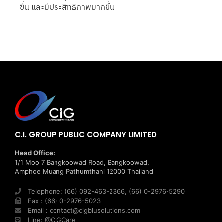
ขึ้น และมีประสิทธิภาพมากขึ้น
C.I. GROUP PUBLIC COMPANY LIMITED
Head Office:
1/1 Moo 7 Bangkoowad Road, Bangkoowad,
Amphoe Muang Pathumthani 12000 Thailand
Telephone: (66) 092-463-2366, (66) 0-2976-5290
Fax : (66) 0-2976-5023
Email : contact@cigblusolutions.com
Line: @CIGCare